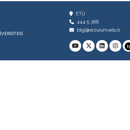
ETÜ
444 5 388
bilgi@erzurum.edu.tr
İVERSİTESİ