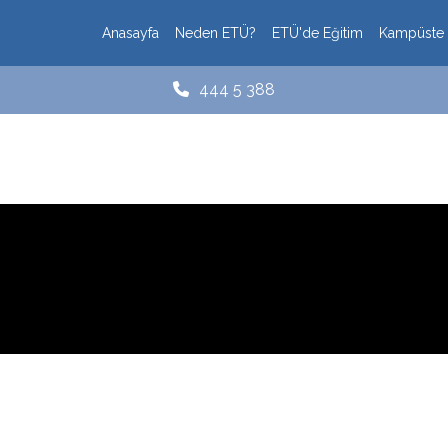
Anasayfa
Neden ETÜ?
ETÜ'de Eğitim
Kampüste
444 5 388