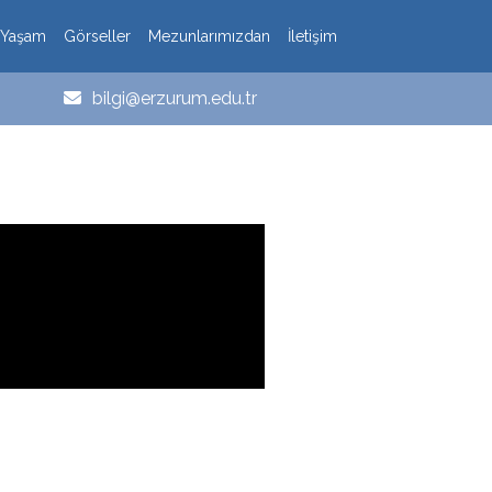
 Yaşam
Görseller
Mezunlarımızdan
İletişim
bilgi@erzurum.edu.tr